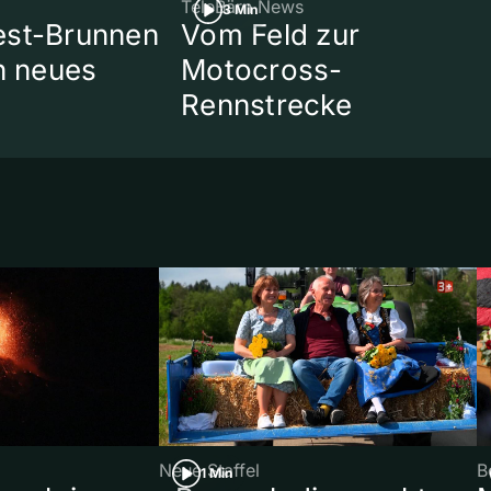
TeleBärn News
3 Min
est-Brunnen
Vom Feld zur
in neues
Motocross-
Rennstrecke
Neue Staffel
B
1 Min