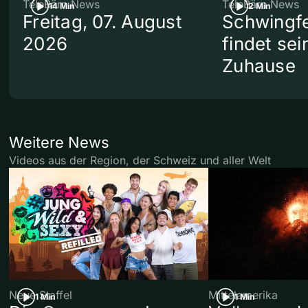
TeleBärn News
TeleBärn News
14 Min
2 Min
Freitag, 07. August
Schwingf
2026
findet se
Zuhause
Weitere News
Videos aus der Region, der Schweiz und aller Welt
Neue Staffel
Mittelamerika
1 Min
1 Min