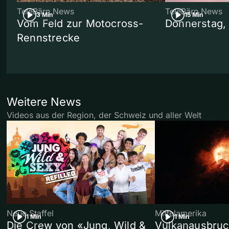
TeleBärn News
TeleBärn News
3 Min
15 Min
Vom Feld zur Motocross-
Donnerstag,
Rennstrecke
Weitere News
Videos aus der Region, der Schweiz und aller Welt
Neue Staffel
Mittelamerika
1 Min
1 Min
Die Crew von «Jung, Wild &
Vulkanausbruc