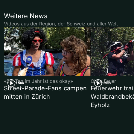
Weitere News
Videos aus der Region, der Schweiz und aller Welt
«Ein Tag im Jahr ist das okay»
Ohne Feuer
1 Min
1 Min
Street-Parade-Fans campen
Feuerwehr trai
mitten in Zürich
Waldbrandbek
Eyholz