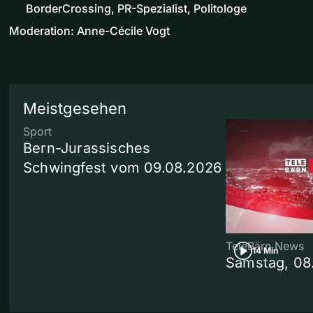
BorderCrossing, PR-Spezialist, Politologe
Moderation: Anne-Cécile Vogt
Meistgesehen
Sport
Bern-Jurassisches
Schwingfest vom 09.08.2026
TeleBärn News
14 Min
Samstag, 08