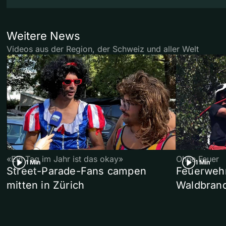
Weitere News
Videos aus der Region, der Schweiz und aller Welt
«Ein Tag im Jahr ist das okay»
Ohne Feuer
1 Min
1 Min
Street-Parade-Fans campen
Feuerwehr 
mitten in Zürich
Waldbrand