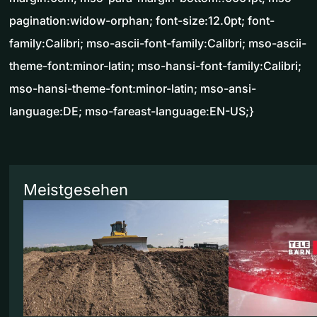
pagination:widow-orphan; font-size:12.0pt; font-
family:Calibri; mso-ascii-font-family:Calibri; mso-ascii-
theme-font:minor-latin; mso-hansi-font-family:Calibri;
mso-hansi-theme-font:minor-latin; mso-ansi-
language:DE; mso-fareast-language:EN-US;}
Meistgesehen