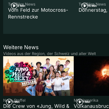
TeleBärn News
TeleBärn News
3 Min
15 Min
Vom Feld zur Motocross-
Donnerstag,
Rennstrecke
Weitere News
Videos aus der Region, der Schweiz und aller Welt
Neue Staffel
Mittelamerika
1 Min
1 Min
Die Crew von «Jung, Wild &
Vulkanausbruc