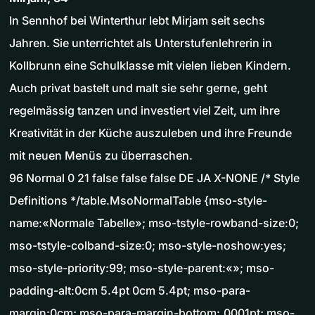
In Sennhof bei Winterthur lebt Mirjam seit sechs
Jahren. Sie unterrichtet als Unterstufenlehrerin in
Kollbrunn eine Schulklasse mit vielen lieben Kindern.
Auch privat bastelt und malt sie sehr gerne, geht
regelmässig tanzen und investiert viel Zeit, um ihre
Kreativität in der Küche auszuleben und ihre Freunde
mit neuen Menüs zu überraschen.
96 Normal 0 21 false false false DE JA X-NONE /* Style
Definitions */table.MsoNormalTable {mso-style-
name:«Normale Tabelle»; mso-tstyle-rowband-size:0;
mso-tstyle-colband-size:0; mso-style-noshow:yes;
mso-style-priority:99; mso-style-parent:«»; mso-
padding-alt:0cm 5.4pt 0cm 5.4pt; mso-para-
margin:0cm; mso-para-margin-bottom:.0001pt; mso-