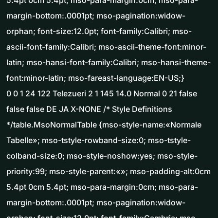
5.4pt 0cm 5.4pt; mso-para-margin:0cm; mso-para-
margin-bottom:.0001pt; mso-pagination:widow-
orphan; font-size:12.0pt; font-family:Calibri; mso-
ascii-font-family:Calibri; mso-ascii-theme-font:minor-
latin; mso-hansi-font-family:Calibri; mso-hansi-theme-
font:minor-latin; mso-fareast-language:EN-US;}
0 0 1 24 122 Telezueri 2 1 145 14.0 Normal 0 21 false
false false DE JA X-NONE /* Style Definitions
*/table.MsoNormalTable {mso-style-name:«Normale
Tabelle»; mso-tstyle-rowband-size:0; mso-tstyle-
colband-size:0; mso-style-noshow:yes; mso-style-
priority:99; mso-style-parent:«»; mso-padding-alt:0cm
5.4pt 0cm 5.4pt; mso-para-margin:0cm; mso-para-
margin-bottom:.0001pt; mso-pagination:widow-