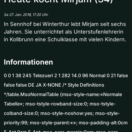
Sa 27. Jan. 2018, 17.20 Uhr
In Sennhof bei Winterthur lebt Mirjam seit sechs
Jahren. Sie unterrichtet als Unterstufenlehrerin
in Kollbrunn eine Schulklasse mit vielen Kindern.
Informationen
0 0 1 38 245 Telezueri 2 1 282 14.0 96 Normal 0 21 false
false false DE JA X-NONE /* Style Definitions
*/table.MsoNormalTable {mso-style-name:«Normale
Tabelle»; mso-tstyle-rowband-size:0; mso-tstyle-
colband-size:0; mso-style-noshow:yes; mso-style-
priority:99; mso-style-parent:«»; mso-padding-alt:0cm