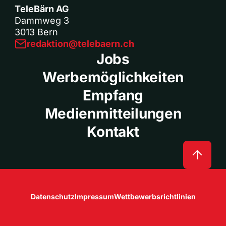
TeleBärn AG
Dammweg 3
3013 Bern
redaktion@telebaern.ch
Jobs
Werbemöglichkeiten
Empfang
Medienmitteilungen
Kontakt
Datenschutz
Impressum
Wettbewerbsrichtlinien