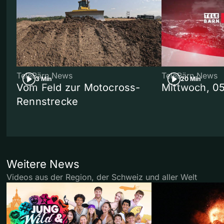
TeleBärn News
TeleBärn News
3 Min
20 Min
Vom Feld zur Motocross-
Mittwoch, 0
Rennstrecke
Weitere News
Videos aus der Region, der Schweiz und aller Welt