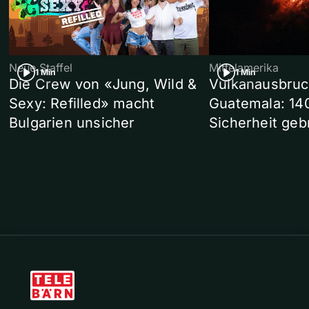
Neue Staffel
Mittelamerika
1 Min
1 Min
Die Crew von «Jung, Wild &
Vulkanausbruc
Sexy: Refilled» macht
Guatemala: 14
Bulgarien unsicher
Sicherheit geb