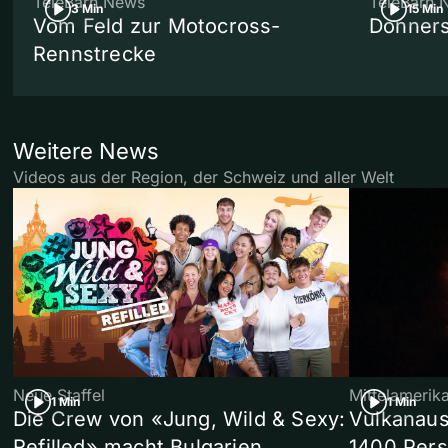
TeleBärn News
TeleBärn 
3 Min
15 Min
Vom Feld zur Motocross-
Donners
Rennstrecke
Weitere News
Videos aus der Region, der Schweiz und aller Welt
Neue Staffel
Mittelamerik
1 Min
1 Min
Die Crew von «Jung, Wild & Sexy:
Vulkanaus
Refilled» macht Bulgarien
1400 Pers