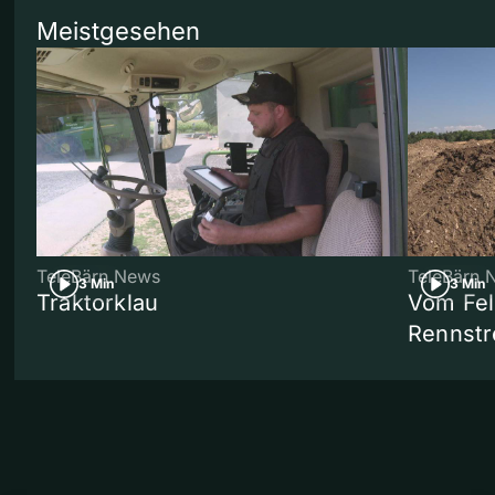
Meistgesehen
TeleBärn News
TeleBärn 
3 Min
3 Min
Traktorklau
Vom Fel
Rennstr