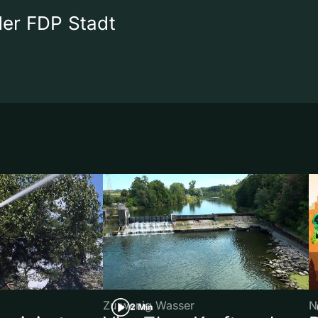
 der FDP Stadt
Zu wenig Wasser
N
2 Min