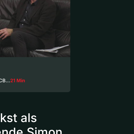
 SCB…
21 Min
st als
ende Simon