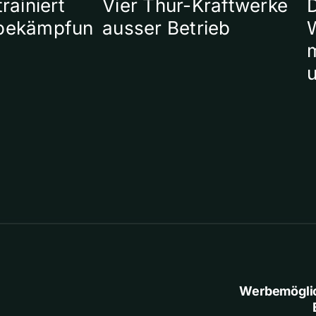
rainiert
Vier Thur-Kraftwerke
bekämpfun
ausser Betrieb
W
Werbemögli