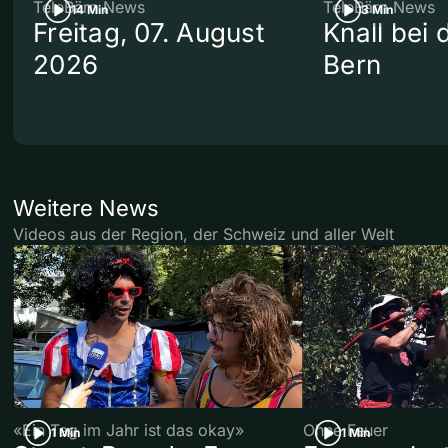
TeleBärn News
TeleBärn News
14 Min
3 Min
Freitag, 07. August
Knall bei
2026
Bern
Weitere News
Videos aus der Region, der Schweiz und aller Welt
«Ein Tag im Jahr ist das okay»
Ohne Feuer
1 Min
1 Min