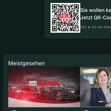
Sie wollen k
Jetzt QR-Co
iOS: ★ 4.5 von 5
And
Meistgesehen