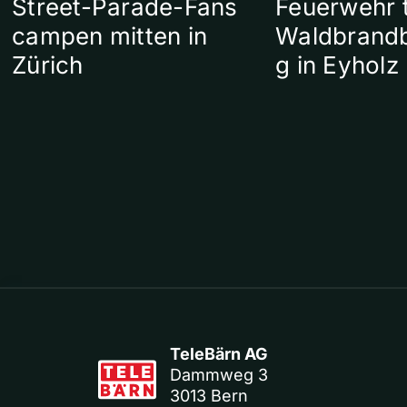
Street-Parade-Fans
Feuerwehr t
campen mitten in
Waldbrand
Zürich
g in Eyholz
TeleBärn AG
Dammweg 3
3013 Bern