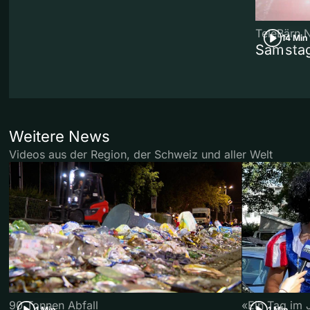
TeleBärn 
14 Min
Samstag
Weitere News
Videos aus der Region, der Schweiz und aller Welt
90 Tonnen Abfall
«Ein Tag im 
1 Min
1 Min