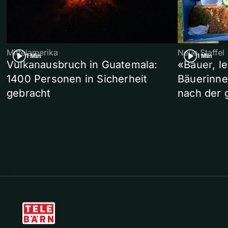
Mittelamerika
Neue Staffel
1 Min
1 Min
Vulkanausbruch in Guatemala:
«Bauer, l
1400 Personen in Sicherheit
Bäuerinne
gebracht
nach der 