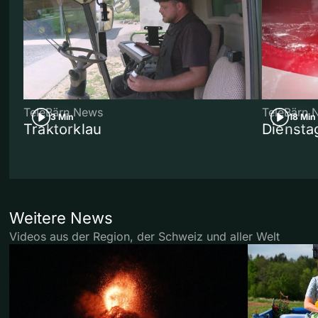
TeleBärn News
TeleBärn 
3 Min
18 Min
Traktorklau
Diensta
Weitere News
Videos aus der Region, der Schweiz und aller Welt