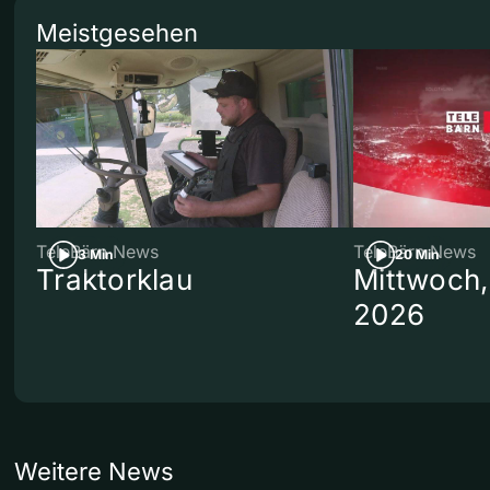
Meistgesehen
TeleBärn News
TeleBärn News
3 Min
20 Min
Traktorklau
Mittwoch,
2026
Weitere News