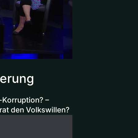
derung
-Korruption? –
at den Volkswillen?