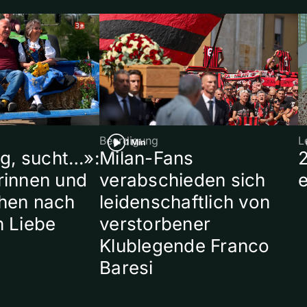
Beerdigung
L
1 Min
ig, sucht…»:
Milan-Fans
rinnen und
verabschieden sich
hen nach
leidenschaftlich von
n Liebe
verstorbener
Klublegende Franco
Baresi