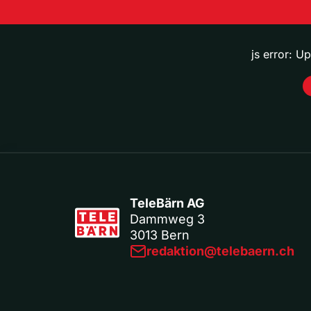
js error: U
TeleBärn AG
Dammweg 3
3013 Bern
redaktion@telebaern.ch