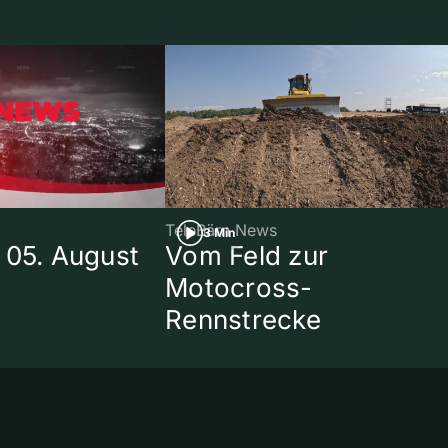
TeleBärn News
3 Min
 05. August
Vom Feld zur
Motocross-
Rennstrecke