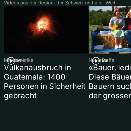
Videos aus der Region, der Schweiz und aller Welt
Mittelamerika
Neue Staffel
1 Min
1 Min
Vulkanausbruch in
«Bauer, led
Guatemala: 1400
Diese Bäue
Personen in Sicherheit
Bauern suc
gebracht
der grosse