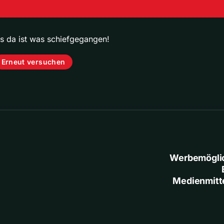
ps da ist was schiefgegangen!
Erneut versuchen
Werbemögli
Medienmitt