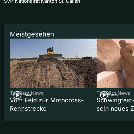
SVP-Nationalrat Kanton St. Gallen
Meistgesehen
TeleBärn News
TeleBärn News
3 Min
2 Min
Vom Feld zur Motocross-
Schwingfest
Rennstrecke
sein neues 