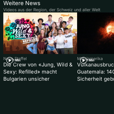
Weitere News
Videos aus der Region, der Schweiz und aller Welt
Neue Staffel
Mittelamerika
1 Min
1 Min
Die Crew von «Jung, Wild &
Vulkanausbruc
Sexy: Refilled» macht
Guatemala: 14
Bulgarien unsicher
Sicherheit geb