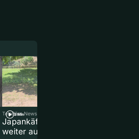
TeleBärn News
TeleBärn News
3 Min
3 Min
Japankäfer breitet sich
Traktorklau
weiter aus