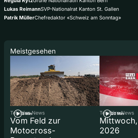
Regula Rytz
Grüne Nationalrätin Kanton Bern
Lukas Reimann
SVP-Nationalrat Kanton St. Gallen
Patrik Müller
Chefredaktor «Schweiz am Sonntag»
Meistgesehen
TeleBärn News
TeleBärn News
3 Min
20 Min
Vom Feld zur
Mittwoch,
Motocross-
2026