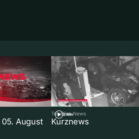
TeleBärn News
2 Min
 05. August
Kurznews