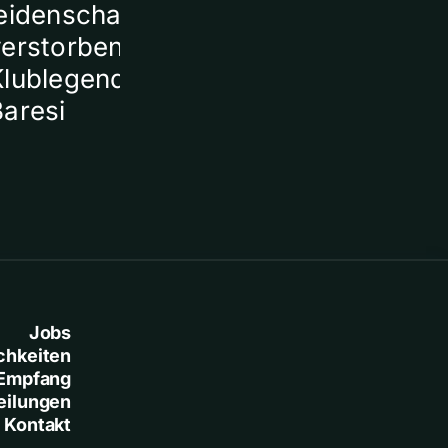
eidenschaftlich von
verstorbener
Klublegende Franco
Baresi
Jobs
chkeiten
Empfang
eilungen
Kontakt