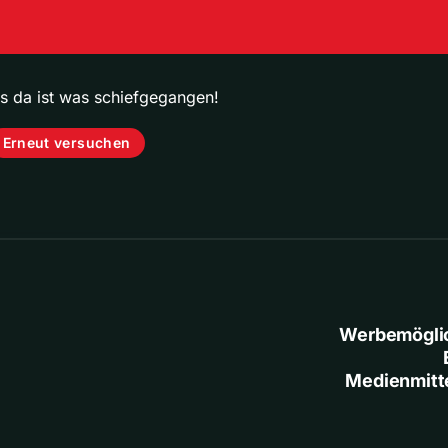
ps da ist was schiefgegangen!
Erneut versuchen
Werbemögli
Medienmitt