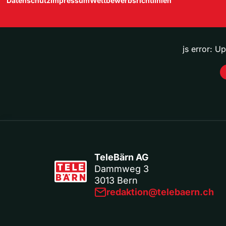
Datenschutz
Impressum
Wettbewerbsrichtlinien
js error: U
TeleBärn AG
Dammweg 3
3013 Bern
redaktion@telebaern.ch