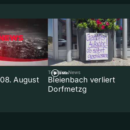
TeleBärn News
3 Min
08. August
Bleienbach verliert
Dorfmetzg