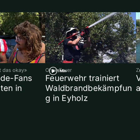
st das okay»
Ohne Feuer
Z
1 Min
ade-Fans
Feuerwehr trainiert
ten in
Waldbrandbekämpfun
a
g in Eyholz