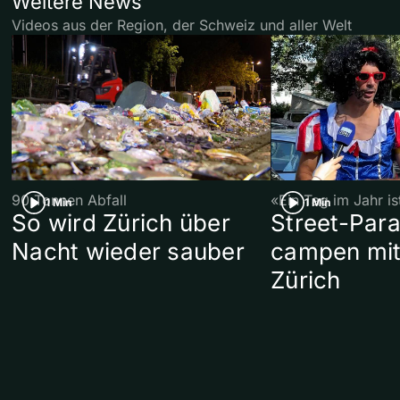
Weitere News
Videos aus der Region, der Schweiz und aller Welt
90 Tonnen Abfall
«Ein Tag im Jahr i
1 Min
1 Min
So wird Zürich über
Street-Par
Nacht wieder sauber
campen mit
Zürich