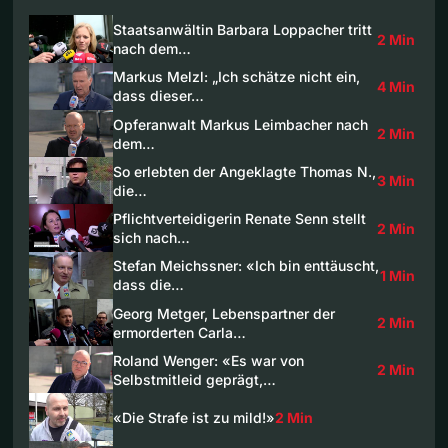
Staatsanwältin Barbara Loppacher tritt
2 Min
nach dem…
Markus Melzl: „Ich schätze nicht ein,
4 Min
dass dieser…
Opferanwalt Markus Leimbacher nach
2 Min
dem…
So erlebten der Angeklagte Thomas N.,
3 Min
die…
Pflichtverteidigerin Renate Senn stellt
2 Min
sich nach…
Stefan Meichssner: «Ich bin enttäuscht,
1 Min
dass die…
Georg Metger, Lebenspartner der
2 Min
ermorderten Carla…
Roland Wenger: «Es war von
2 Min
Selbstmitleid geprägt,…
«Die Strafe ist zu mild!»
2 Min