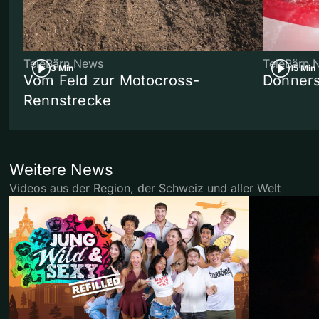
TeleBärn News
TeleBärn 
3 Min
15 Min
Vom Feld zur Motocross-
Donners
Rennstrecke
Weitere News
Videos aus der Region, der Schweiz und aller Welt