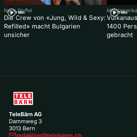
Neue Staffel
Mittelamerik
1 Min
1 Min
Die Crew von «Jung, Wild & Sexy:
Vulkanaus
Refilled» macht Bulgarien
1400 Pers
unsicher
gebracht
TeleBärn AG
Dammweg 3
3013 Bern
redaktion@telebaern.ch