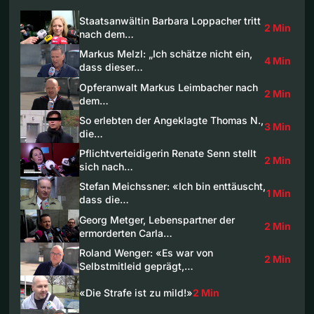
Staatsanwältin Barbara Loppacher tritt
2 Min
nach dem…
Markus Melzl: „Ich schätze nicht ein,
4 Min
dass dieser…
Opferanwalt Markus Leimbacher nach
2 Min
dem…
So erlebten der Angeklagte Thomas N.,
3 Min
die…
Pflichtverteidigerin Renate Senn stellt
2 Min
sich nach…
Stefan Meichssner: «Ich bin enttäuscht,
1 Min
dass die…
Georg Metger, Lebenspartner der
2 Min
ermorderten Carla…
Roland Wenger: «Es war von
2 Min
Selbstmitleid geprägt,…
«Die Strafe ist zu mild!»
2 Min