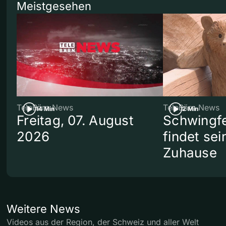
Meistgesehen
TeleBärn News
TeleBärn News
14 Min
2 Min
Freitag, 07. August
Schwingf
2026
findet se
Zuhause
Weitere News
Videos aus der Region, der Schweiz und aller Welt