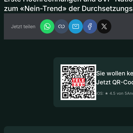
zum «Nein-Trend» der Durchsetzungsin
Jetzt teilen
Sie wollen k
Jetzt QR-Co
iOS: ★ 4.5 von 5
And