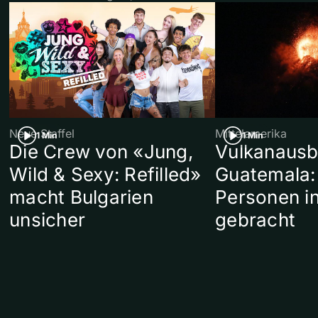
Neue Staffel
Mittelamerika
1 Min
1 Min
Die Crew von «Jung,
Vulkanausb
Wild & Sexy: Refilled»
Guatemala:
macht Bulgarien
Personen in
unsicher
gebracht