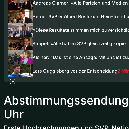
Andreas Glarner: «Alle Parteien und Medie
Berner SVPler Albert Rösti zum Nein-Trend 
«Diese Resultate stimmen mich zuversichtli
Köppel: «Alle haben SVP gleichzeitig kopie
Kleiner: "Das ist eine Ansage: Mit uns ist z
Lars Guggisberg vor der Entscheidung
2 Mi
Abstimmungssendung 
Uhr
Erste Hochrechnungen und SVP-Nationa