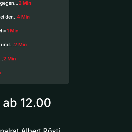
n gegen…
2 Min
bei der…
4 Min
ch»
1 Min
rt und…
2 Min
u…
2 Min
n
ab 12.00
lrat Albert Rösti