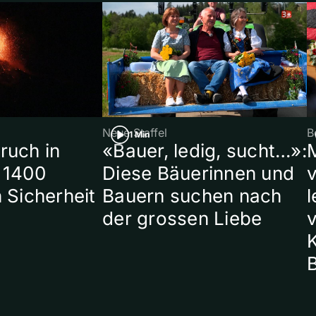
Neue Staffel
B
1 Min
ruch in
«Bauer, ledig, sucht…»:
 1400
Diese Bäuerinnen und
 Sicherheit
Bauern suchen nach
l
der grossen Liebe