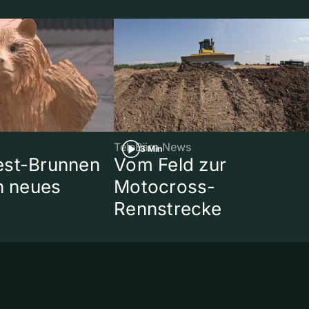
TeleBärn News
3 Min
est-Brunnen
Vom Feld zur
in neues
Motocross-
Rennstrecke