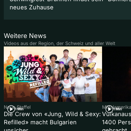
neues Zuhause
Weitere News
Videos aus der Region, der Schweiz und aller Welt
Neue Staffel
Mittelamerik
1 Min
1 Min
Die Crew von «Jung, Wild & Sexy:
Vulkanaus
Refilled» macht Bulgarien
1400 Pers
unsicher
gebracht