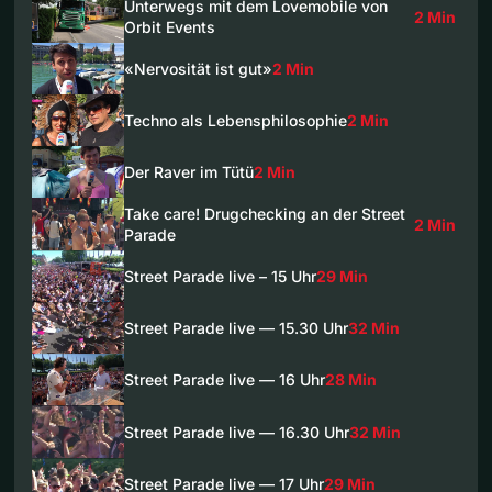
Unterwegs mit dem Lovemobile von
2 Min
Orbit Events
«Nervosität ist gut»
2 Min
Techno als Lebensphilosophie
2 Min
Der Raver im Tütü
2 Min
Take care! Drugchecking an der Street
2 Min
Parade
Street Parade live – 15 Uhr
29 Min
Street Parade live — 15.30 Uhr
32 Min
Street Parade live — 16 Uhr
28 Min
Street Parade live — 16.30 Uhr
32 Min
Street Parade live — 17 Uhr
29 Min