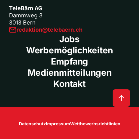
TeleBärn AG
Dammweg 3
3013 Bern
redaktion@telebaern.ch
Jobs
Werbemöglichkeiten
Empfang
Medienmitteilungen
Kontakt
Datenschutz
Impressum
Wettbewerbsrichtlinien