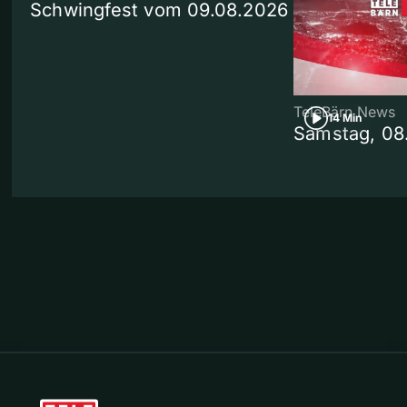
Schwingfest vom 09.08.2026
TeleBärn News
14 Min
Samstag, 08