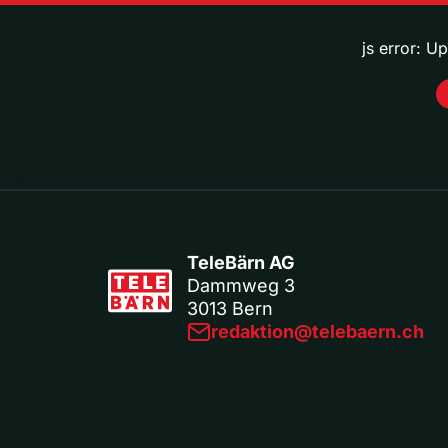
js error: U
TeleBärn AG
Dammweg 3
3013 Bern
redaktion@telebaern.ch