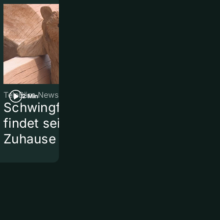
TeleBärn News
TeleBärn News
2 Min
3 Min
Schwingfest-Brunnen
Vom Feld zu
findet sein neues
Motocross-
Zuhause
Rennstreck