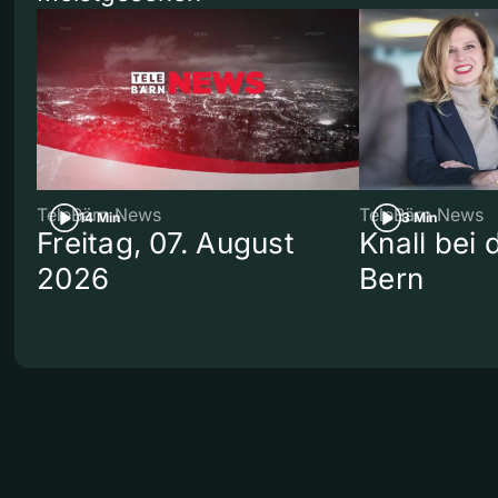
TeleBärn News
TeleBärn News
14 Min
3 Min
Freitag, 07. August
Knall bei
2026
Bern