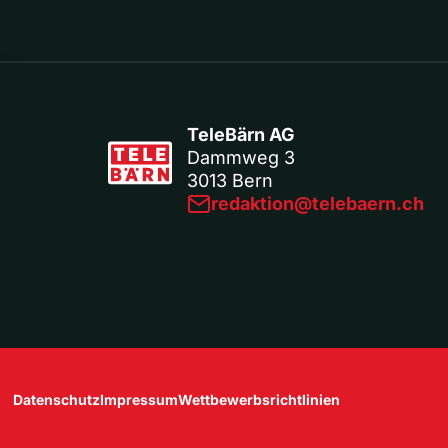
TeleBärn AG
Dammweg 3
3013 Bern
redaktion@telebaern.ch
Datenschutz
Impressum
Wettbewerbsrichtlinien