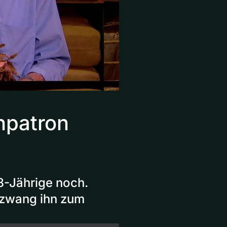
npatron
8-Jährige noch.
t zwang ihn zum