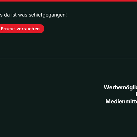
ps da ist was schiefgegangen!
Erneut versuchen
Werbemögli
Medienmitt