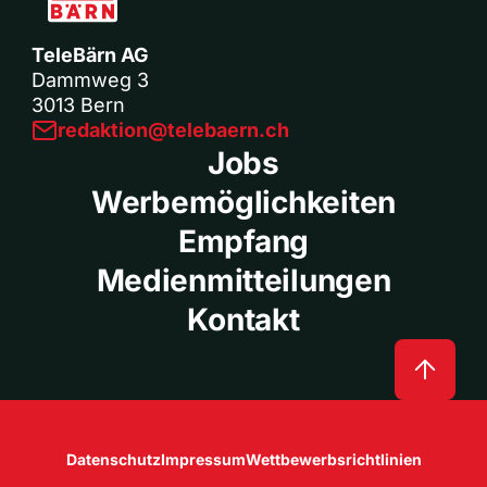
TeleBärn AG
Dammweg 3
3013 Bern
redaktion@telebaern.ch
Jobs
Werbemöglichkeiten
Empfang
Medienmitteilungen
Kontakt
Datenschutz
Impressum
Wettbewerbsrichtlinien