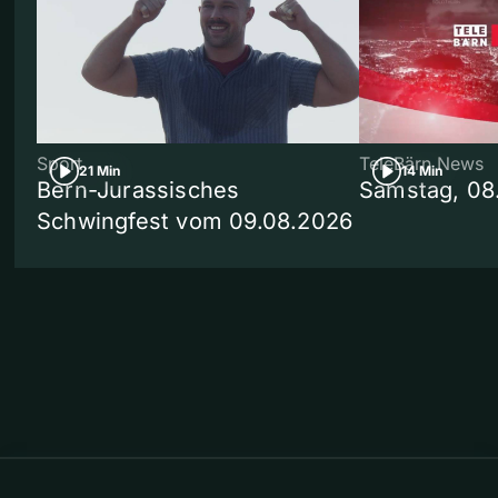
Sport
TeleBärn News
21 Min
14 Min
Bern-Jurassisches
Samstag, 08
Schwingfest vom 09.08.2026