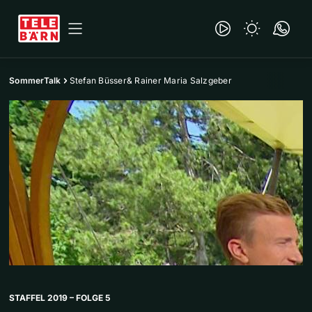
SommerTalk
Stefan Büsser& Rainer Maria Salzgeber
STAFFEL 2019 – FOLGE 5