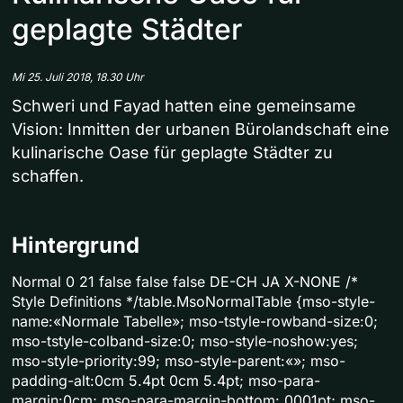
geplagte Städter
Mi 25. Juli 2018, 18.30 Uhr
Schweri und Fayad hatten eine gemeinsame
Vision: Inmitten der urbanen Bürolandschaft eine
kulinarische Oase für geplagte Städter zu
schaffen.
Hintergrund
Normal 0 21 false false false DE-CH JA X-NONE /*
Style Definitions */table.MsoNormalTable {mso-style-
name:«Normale Tabelle»; mso-tstyle-rowband-size:0;
mso-tstyle-colband-size:0; mso-style-noshow:yes;
mso-style-priority:99; mso-style-parent:«»; mso-
padding-alt:0cm 5.4pt 0cm 5.4pt; mso-para-
margin:0cm; mso-para-margin-bottom:.0001pt; mso-