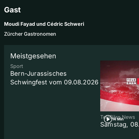
Gast
Moudi Fayad und Cédric Schweri
Zürcher Gastronomen
Meistgesehen
Sport
Bern-Jurassisches
Schwingfest vom 09.08.2026
TeleBärn News
14 Min
Samstag, 08