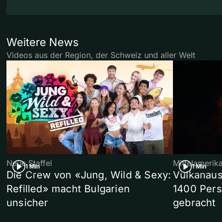
Weitere News
Videos aus der Region, der Schweiz und aller Welt
Neue Staffel
Mittelamerik
1 Min
1 Min
Die Crew von «Jung, Wild & Sexy:
Vulkanaus
Refilled» macht Bulgarien
1400 Pers
unsicher
gebracht