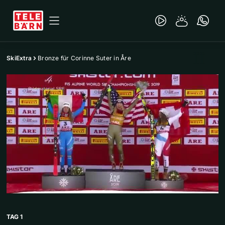
SkiExtra
Bronze für Corinne Suter in Åre
TAG 1