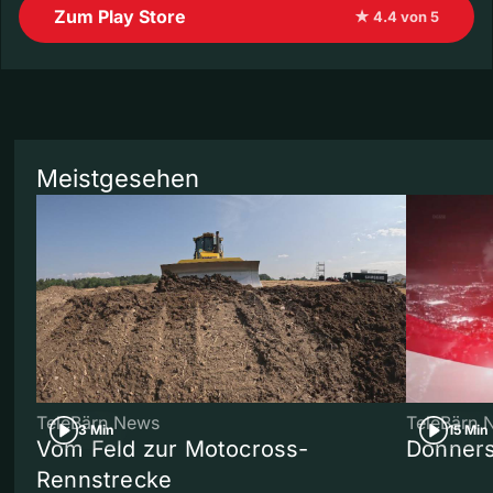
Zum Play Store
★ 4.4 von 5
Meistgesehen
TeleBärn News
TeleBärn 
3 Min
15 Min
Vom Feld zur Motocross-
Donners
Rennstrecke