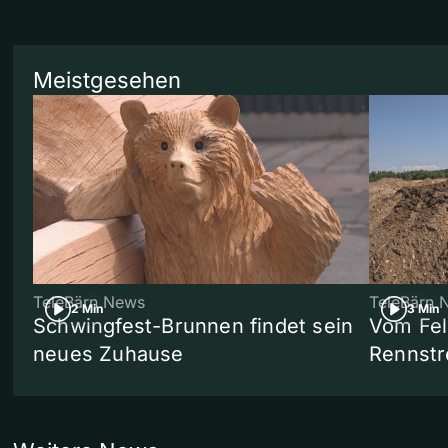
Meistgesehen
TeleBärn News
TeleBärn 
2 Min
3 Min
Schwingfest-Brunnen findet sein
Vom Fel
neues Zuhause
Rennstr