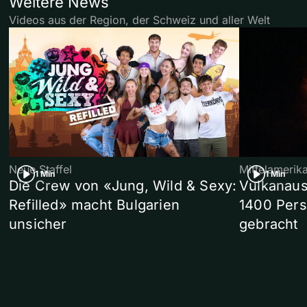
Weitere News
Videos aus der Region, der Schweiz und aller Welt
Neue Staffel
Mittelamerik
1 Min
1 Min
Die Crew von «Jung, Wild & Sexy:
Vulkanaus
Refilled» macht Bulgarien
1400 Pers
unsicher
gebracht