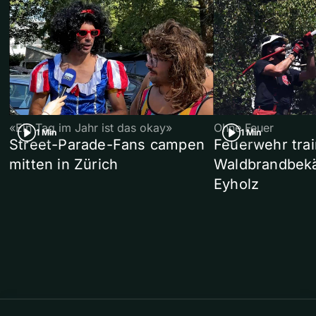
«Ein Tag im Jahr ist das okay»
Ohne Feuer
1 Min
1 Min
Street-Parade-Fans campen
Feuerwehr trai
mitten in Zürich
Waldbrandbek
Eyholz