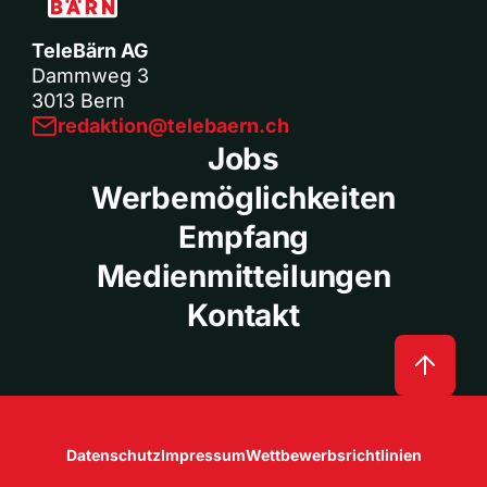
TeleBärn AG
Dammweg 3
3013 Bern
redaktion@telebaern.ch
Jobs
Werbemöglichkeiten
Empfang
Medienmitteilungen
Kontakt
Datenschutz
Impressum
Wettbewerbsrichtlinien