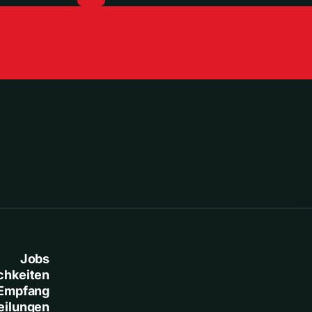
Jobs
chkeiten
Empfang
eilungen