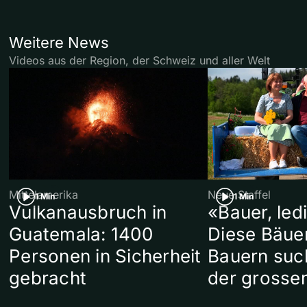
Weitere News
Videos aus der Region, der Schweiz und aller Welt
Mittelamerika
Neue Staffel
1 Min
1 Min
Vulkanausbruch in
«Bauer, led
Guatemala: 1400
Diese Bäue
Personen in Sicherheit
Bauern suc
gebracht
der grosse