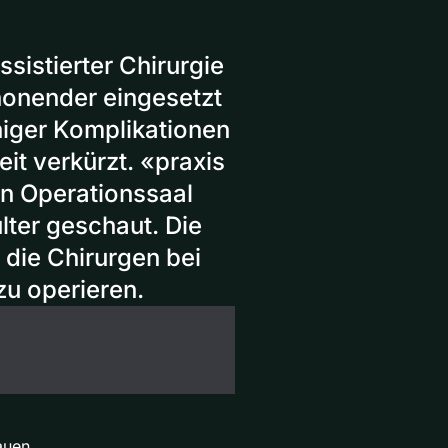
sistierter Chirurgie
honender eingesetzt
niger Komplikationen
eit verkürzt. «praxis
en Operationssaal
lter geschaut. Die
die Chirurgen bei
zu operieren.
uen.