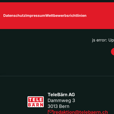
Datenschutz
Impressum
Wettbewerbsrichtlinien
js error: U
TeleBärn AG
Dammweg 3
3013 Bern
redaktion@telebaern.ch