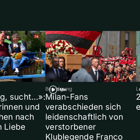
Beerdigung
L
1 Min
ig, sucht…»:
Milan-Fans
rinnen und
verabschieden sich
hen nach
leidenschaftlich von
n Liebe
verstorbener
Klublegende Franco