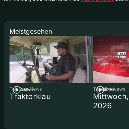
Meistgesehen
TeleBärn News
TeleBärn News
3 Min
20 Min
Traktorklau
Mittwoch,
2026