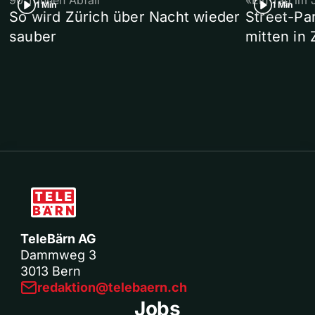
90 Tonnen Abfall
«Ein Tag im 
1 Min
1 Min
So wird Zürich über Nacht wieder
Street-P
sauber
mitten in 
TeleBärn AG
Dammweg 3
3013 Bern
redaktion@telebaern.ch
Jobs