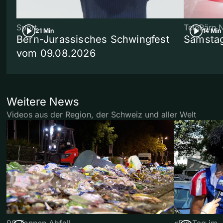
Sport
TeleBärn 
21 Min
14 Min
Bern-Jurassisches Schwingfest
Samstag
vom 09.08.2026
Weitere News
Videos aus der Region, der Schweiz und aller Welt