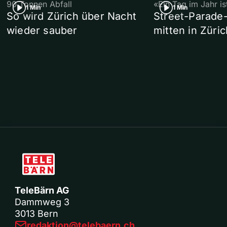
90 Tonnen Abfall
«Ein Tag im Jahr i
1 Min
1 Min
So wird Zürich über Nacht
Street-Parade
wieder sauber
mitten in Züric
TeleBärn AG
Dammweg 3
3013 Bern
redaktion@telebaern.ch