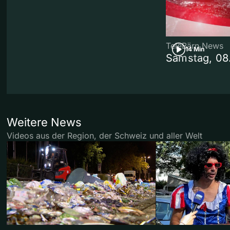
TeleBärn News
14 Min
Samstag, 08
Weitere News
Videos aus der Region, der Schweiz und aller Welt