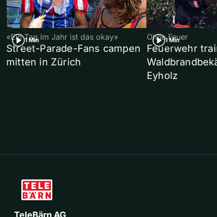
«Ein Tag im Jahr ist das okay»
Ohne Feuer
1 Min
1 Min
Street-Parade-Fans campen
Feuerwehr trai
mitten in Zürich
Waldbrandbek
Eyholz
TeleBärn AG