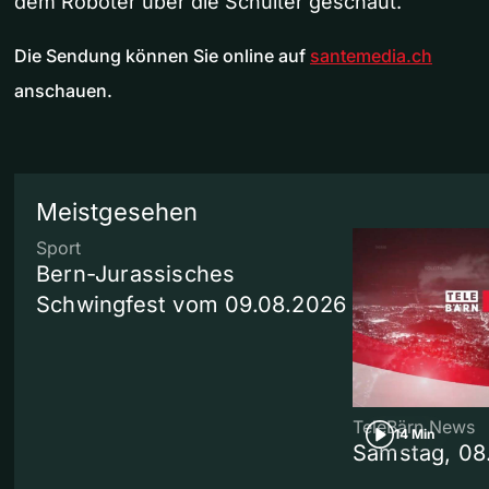
dem Roboter über die Schulter geschaut.
Die Sendung können Sie online auf
santemedia.ch
anschauen.
Meistgesehen
Sport
Bern-Jurassisches
Schwingfest vom 09.08.2026
TeleBärn News
14 Min
Samstag, 08