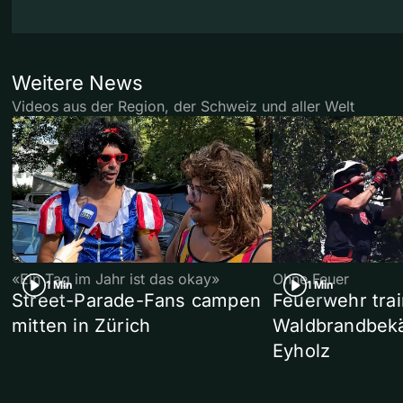
Weitere News
Videos aus der Region, der Schweiz und aller Welt
«Ein Tag im Jahr ist das okay»
Ohne Feuer
1 Min
1 Min
Street-Parade-Fans campen
Feuerwehr trai
mitten in Zürich
Waldbrandbek
Eyholz