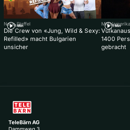
Neue Staffel
Mittelamerik
1 Min
1 Min
Die Crew von «Jung, Wild & Sexy:
Vulkanaus
Refilled» macht Bulgarien
1400 Pers
unsicher
gebracht
TeleBärn AG
Dammweg 3