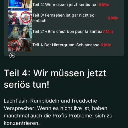
Teil 4: Wir müssen jetzt seriös tun!
8 Min
Teil 3: Fernsehen ist gar nicht so
8 Min
einfach
Teil 2: «Rire c'est bon pour la santé»
7 Min
Teil 1: Der Hintergrund-Schlamassel
8 Min
Teil 4: Wir müssen jetzt
seriös tun!
Lachflash, Rumblödeln und freudsche
Versprecher: Wenn es nicht live ist, haben
manchmal auch die Profis Probleme, sich zu
konzentrieren.