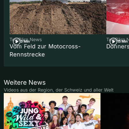
TeleBärn News
TeleBärn 
3 Min
15 Min
Vom Feld zur Motocross-
Donners
Rennstrecke
Weitere News
Videos aus der Region, der Schweiz und aller Welt