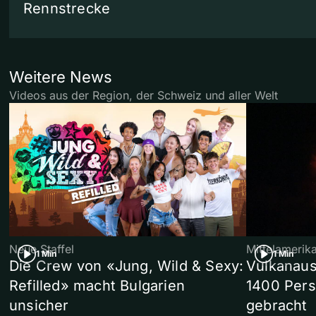
Rennstrecke
Weitere News
Videos aus der Region, der Schweiz und aller Welt
Neue Staffel
Mittelamerik
1 Min
1 Min
Die Crew von «Jung, Wild & Sexy:
Vulkanaus
Refilled» macht Bulgarien
1400 Pers
unsicher
gebracht