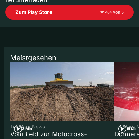
herunterladen.
Zum Play Store
★ 4.4 von 5
Meistgesehen
TeleBärn News
TeleBärn 
3 Min
15 Min
Vom Feld zur Motocross-
Donners