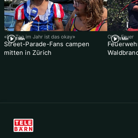
«Ein Tag im Jahr ist das okay»
Ohne Feuer
1 Min
1 Min
Street-Parade-Fans campen
Feuerwehr 
mitten in Zürich
Waldbrand