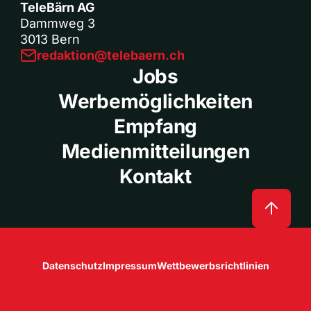
TeleBärn AG
Dammweg 3
3013 Bern
redaktion@telebaern.ch
Jobs
Werbemöglichkeiten
Empfang
Medienmitteilungen
Kontakt
Datenschutz
Impressum
Wettbewerbsrichtlinien