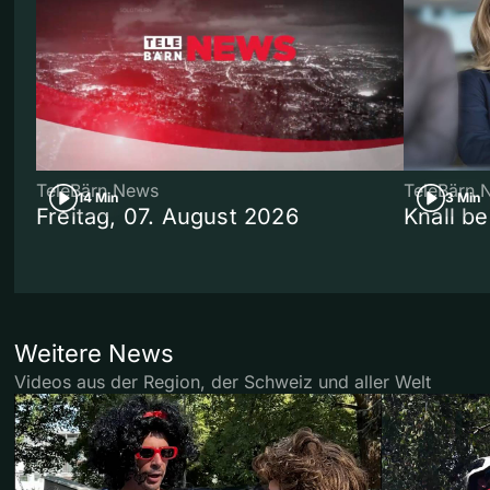
TeleBärn News
TeleBärn 
14 Min
3 Min
Freitag, 07. August 2026
Knall b
Weitere News
Videos aus der Region, der Schweiz und aller Welt