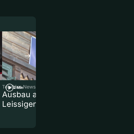
TeleBärn News
TeleBärn News
2 Min
2 Min
Ausbau am Bahnhof
Kurznews
Leissigen