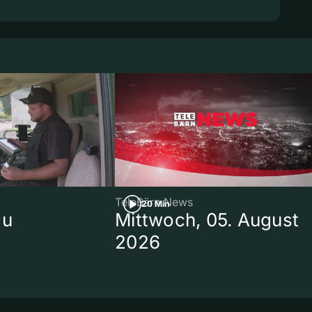
TeleBärn News
20 Min
au
Mittwoch, 05. August
2026