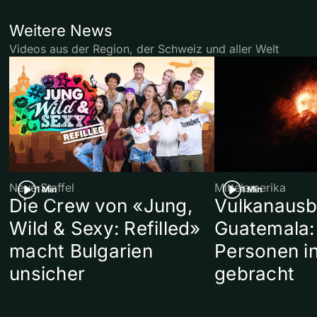
Weitere News
Videos aus der Region, der Schweiz und aller Welt
Neue Staffel
Mittelamerika
1 Min
1 Min
Die Crew von «Jung,
Vulkanausb
Wild & Sexy: Refilled»
Guatemala:
macht Bulgarien
Personen in
unsicher
gebracht