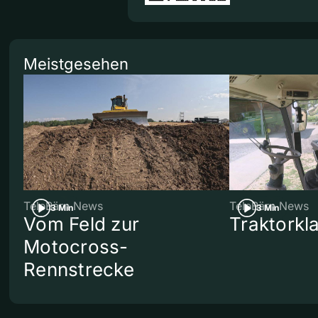
Meistgesehen
TeleBärn News
TeleBärn News
3 Min
3 Min
Vom Feld zur
Traktorkl
Motocross-
Rennstrecke