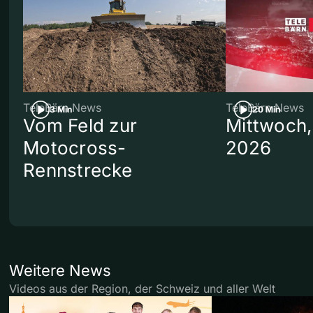
TeleBärn News
TeleBärn News
3 Min
20 Min
Vom Feld zur
Mittwoch,
Motocross-
2026
Rennstrecke
Weitere News
Videos aus der Region, der Schweiz und aller Welt