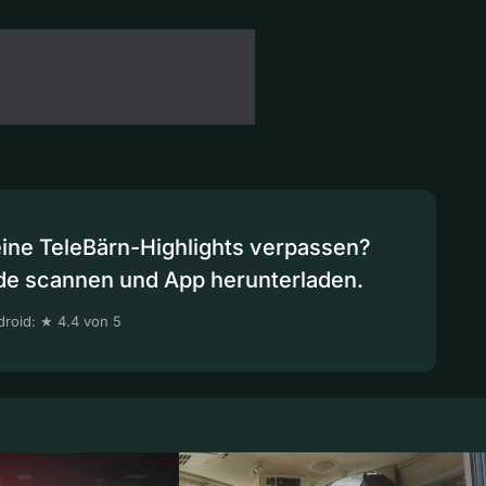
eine TeleBärn-Highlights verpassen?
de scannen und App herunterladen.
roid: ★ 4.4 von 5