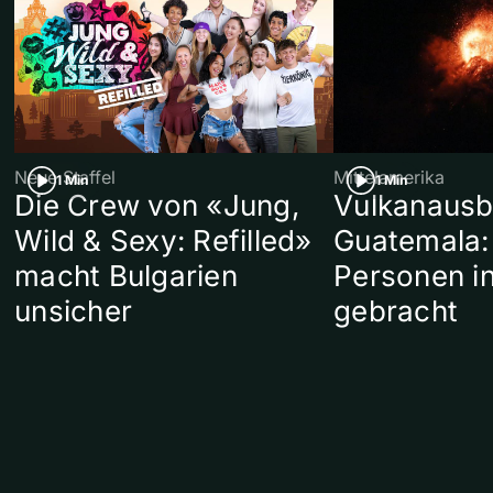
Neue Staffel
Mittelamerika
1 Min
1 Min
Die Crew von «Jung,
Vulkanausb
Wild & Sexy: Refilled»
Guatemala:
macht Bulgarien
Personen in
unsicher
gebracht