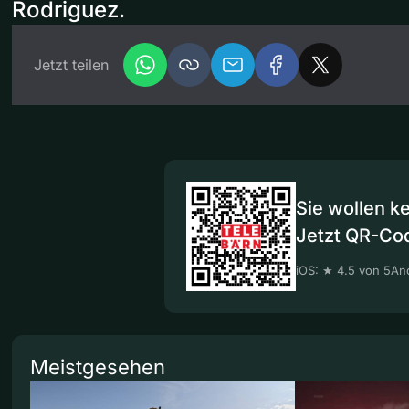
Rodriguez.
Jetzt teilen
Sie wollen k
Jetzt QR-Co
iOS: ★ 4.5 von 5
And
Meistgesehen