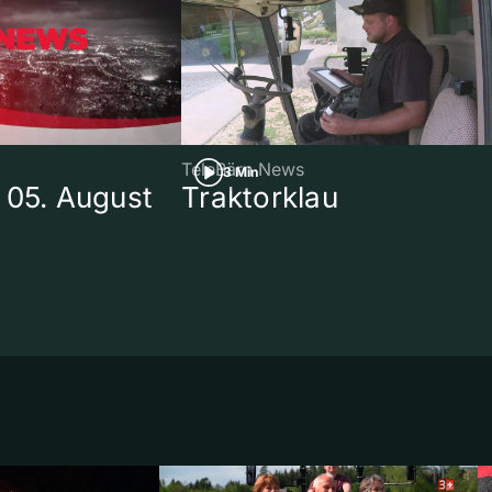
TeleBärn News
3 Min
 05. August
Traktorklau