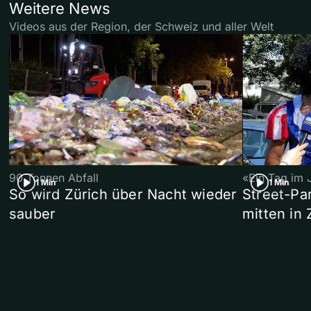
Weitere News
Videos aus der Region, der Schweiz und aller Welt
90 Tonnen Abfall
«Ein Tag im 
1 Min
1 Min
So wird Zürich über Nacht wieder
Street-P
sauber
mitten in 