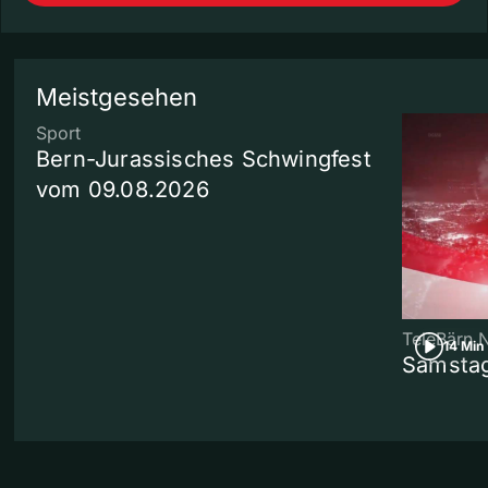
Meistgesehen
Sport
Bern-Jurassisches Schwingfest
vom 09.08.2026
TeleBärn 
14 Min
Samstag