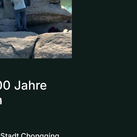
00 Jahre
n
n Stadt Chongqing