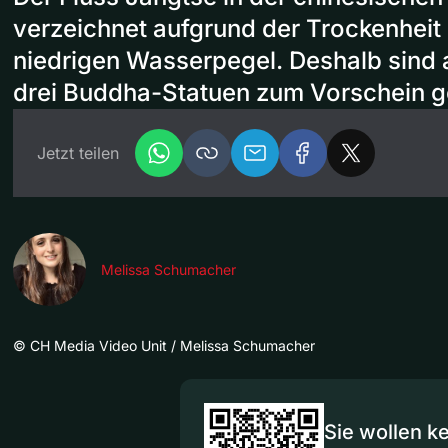
verzeichnet aufgrund der Trockenheit
niedrigen Wasserpegel. Deshalb sind 
drei Buddha-Statuen zum Vorschein
Jetzt teilen
Melissa Schumacher
©
CH Media Video Unit / Melissa Schumacher
Sie wollen k