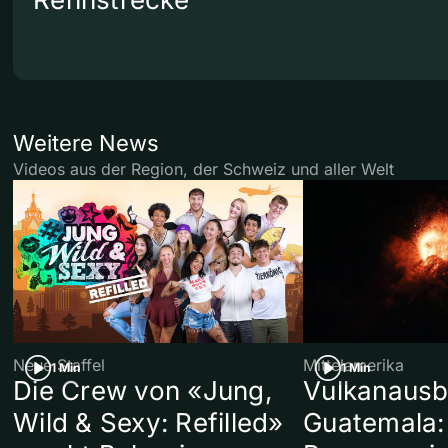
Weitere News
Videos aus der Region, der Schweiz und aller Welt
Neue Staffel
Mittelamerika
1 Min
1 Min
Die Crew von «Jung,
Vulkanausb
Wild & Sexy: Refilled»
Guatemala: