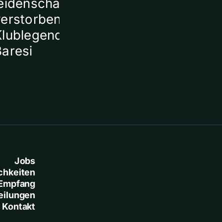
eidenschaftlich von
verstorbener
Klublegende Franco
Baresi
Jobs
chkeiten
Empfang
eilungen
Kontakt