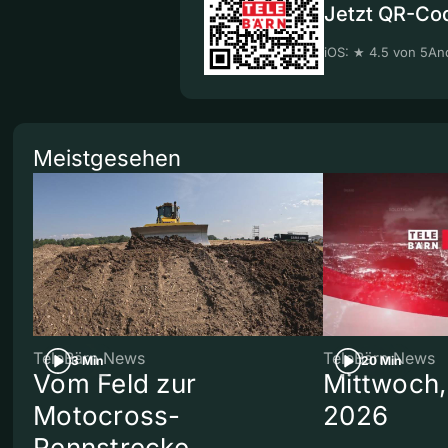
Jetzt QR-Co
iOS: ★ 4.5 von 5
And
Meistgesehen
TeleBärn News
TeleBärn News
3 Min
20 Min
Vom Feld zur
Mittwoch,
Motocross-
2026
Rennstrecke