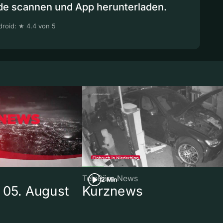
de scannen und App herunterladen.
roid: ★ 4.4 von 5
TeleBärn News
2 Min
 05. August
Kurznews