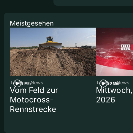
Meistgesehen
TeleBärn News
TeleBärn News
3 Min
20 Min
Vom Feld zur
Mittwoch,
Motocross-
2026
Rennstrecke