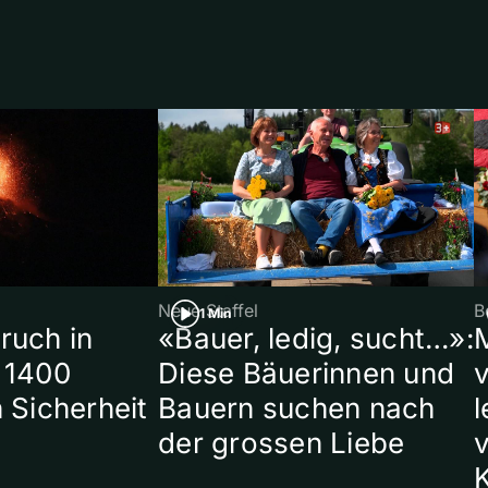
Neue Staffel
B
1 Min
ruch in
«Bauer, ledig, sucht…»:
 1400
Diese Bäuerinnen und
 Sicherheit
Bauern suchen nach
l
der grossen Liebe