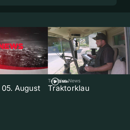
TeleBärn News
3 Min
 05. August
Traktorklau