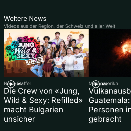
Weitere News
Videos aus der Region, der Schweiz und aller Welt
Neue Staffel
Mittelamerika
1 Min
1 Min
Die Crew von «Jung,
Vulkanausb
Wild & Sexy: Refilled»
Guatemala:
macht Bulgarien
Personen in
unsicher
gebracht