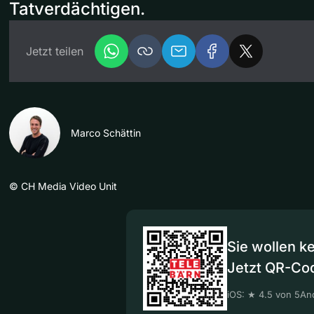
Tatverdächtigen.
Jetzt teilen
Marco Schättin
©
CH Media Video Unit
Sie wollen k
Jetzt QR-Co
iOS: ★ 4.5 von 5
And