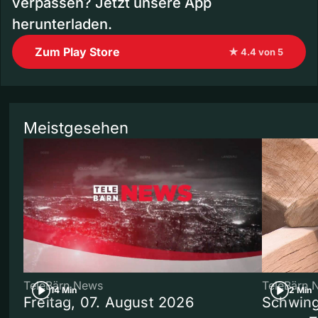
verpassen? Jetzt unsere App
herunterladen.
Zum Play Store
★ 4.4 von 5
Meistgesehen
TeleBärn News
TeleBärn 
14 Min
2 Min
Freitag, 07. August 2026
Schwing