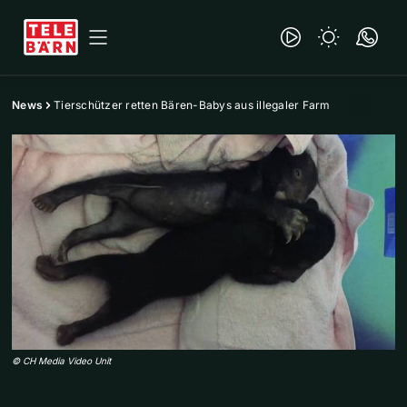
News
Tierschützer retten Bären-Babys aus illegaler Farm
©
CH Media Video Unit