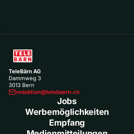
TeleBärn AG
Dammweg 3
3013 Bern
redaktion@telebaern.ch
Jobs
Werbemöglichkeiten
Empfang
Medienmitteilungen