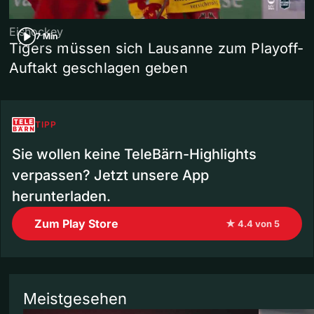
Eishockey
7 Min
Tigers müssen sich Lausanne zum Playoff-
Auftakt geschlagen geben
TIPP
Sie wollen keine TeleBärn-Highlights
verpassen? Jetzt unsere App
herunterladen.
Zum Play Store
★ 4.4 von 5
Meistgesehen