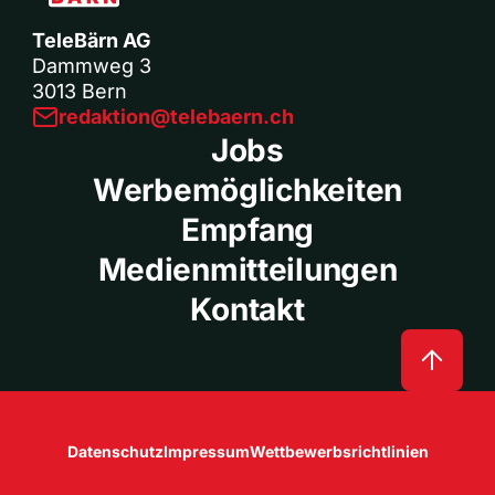
TeleBärn AG
Dammweg 3
3013 Bern
redaktion@telebaern.ch
Jobs
Werbemöglichkeiten
Empfang
Medienmitteilungen
Kontakt
Datenschutz
Impressum
Wettbewerbsrichtlinien