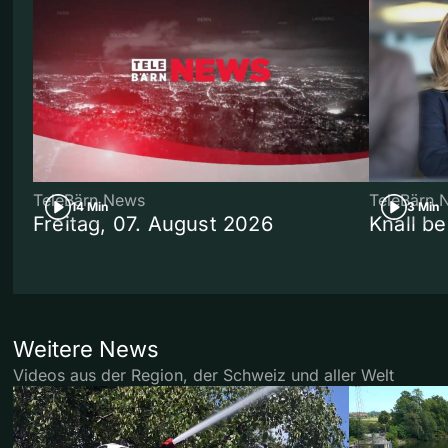
TeleBärn News
TeleBärn 
14 Min
3 Min
Freitag, 07. August 2026
Knall b
Weitere News
Videos aus der Region, der Schweiz und aller Welt