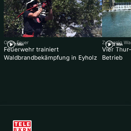
Ohne Feuer
Zu wenig Wa
1 Min
2 Min
Feuerwehr trainiert
Vier Thur
Waldbrandbekämpfung in Eyholz
Betrieb