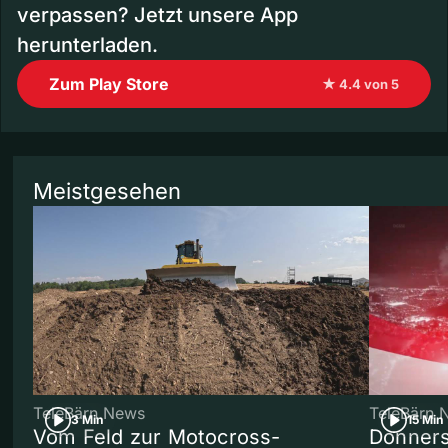
verpassen? Jetzt unsere App
herunterladen.
Zum Play Store
★ 4.4 von 5
Meistgesehen
TeleBärn News
TeleBärn 
3 Min
15 Min
Vom Feld zur Motocross-
Donners