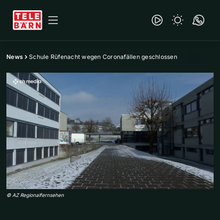
News
Schule Rüfenacht wegen Coronafällen geschlossen
©
AZ Regionalfernsehen