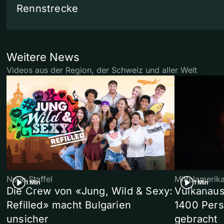
Rennstrecke
Weitere News
Videos aus der Region, der Schweiz und aller Welt
Neue Staffel
Mittelamerik
1 Min
1 Min
Die Crew von «Jung, Wild & Sexy:
Vulkanaus
Refilled» macht Bulgarien
1400 Pers
unsicher
gebracht