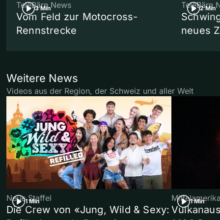
TeleBärn News
TeleBärn 
3 Min
2 Min
Vom Feld zur Motocross-
Schwing
Rennstrecke
neues 
Weitere News
Videos aus der Region, der Schweiz und aller Welt
Neue Staffel
Mittelamerik
1 Min
1 Min
Die Crew von «Jung, Wild & Sexy:
Vulkanaus