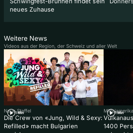
Schwingfest-Brunnen findet sein
Donners
neues Zuhause
Weitere News
Videos aus der Region, der Schweiz und aller Welt
Neue Staffel
Mittelamerik
1 Min
1 Min
Die Crew von «Jung, Wild & Sexy:
Vulkanaus
Refilled» macht Bulgarien
1400 Pers