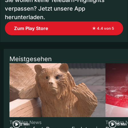
Sie wollen keine TeleBärn-Highlights
verpassen? Jetzt unsere App
herunterladen.
Zum Play Store
★ 4.4 von 5
Meistgesehen
TeleBärn News
TeleBärn 
2 Min
15 Min