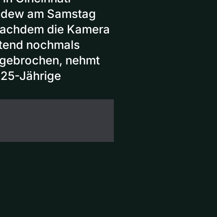
wedew am Samstag
 Nachdem die Kamera
wütend nochmals
d gebrochen, nehmt
 25-Jährige