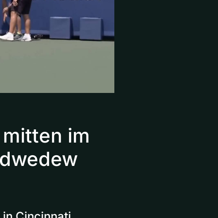
mitten im
Medwedew
in Cincinnati