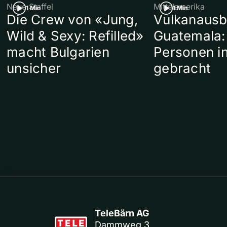
Neue Staffel
Mittelamerika
1 Min
1 Min
Die Crew von «Jung,
Vulkanausb
Wild & Sexy: Refilled»
Guatemala:
macht Bulgarien
Personen in
unsicher
gebracht
TeleBärn AG
Dammweg 3