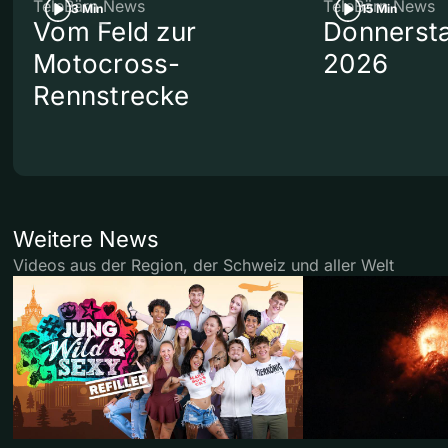
TeleBärn News
TeleBärn News
3 Min
15 Min
Vom Feld zur
Donnersta
Motocross-
2026
Rennstrecke
Weitere News
Videos aus der Region, der Schweiz und aller Welt