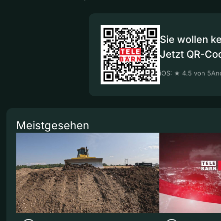
Sie wollen k
Jetzt QR-Co
iOS: ★ 4.5 von 5
And
Meistgesehen