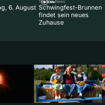
TeleBärn News
2 Min
g, 6. August
Schwingfest-Brunnen
findet sein neues
Zuhause