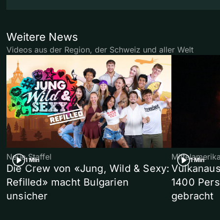
Weitere News
Videos aus der Region, der Schweiz und aller Welt
Neue Staffel
Mittelamerik
1 Min
1 Min
Die Crew von «Jung, Wild & Sexy:
Vulkanaus
Refilled» macht Bulgarien
1400 Pers
unsicher
gebracht