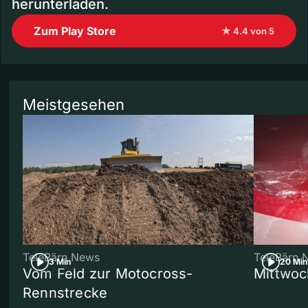
herunterladen.
Zum Play Store
★ 4.4 von 5
Meistgesehen
TeleBärn News
TeleBärn 
3 Min
20 Min
Vom Feld zur Motocross-
Mittwoc
Rennstrecke