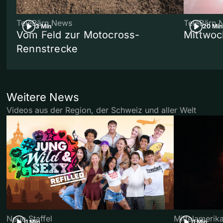
TeleBärn News
TeleBärn 
3 Min
20 Min
Vom Feld zur Motocross-
Mittwoc
Rennstrecke
Weitere News
Videos aus der Region, der Schweiz und aller Welt
Neue Staffel
Mittelamerik
1 Min
1 Min