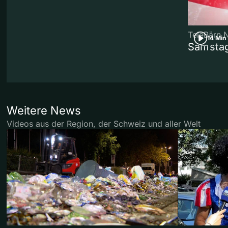
TeleBärn 
14 Min
Samstag
Weitere News
Videos aus der Region, der Schweiz und aller Welt