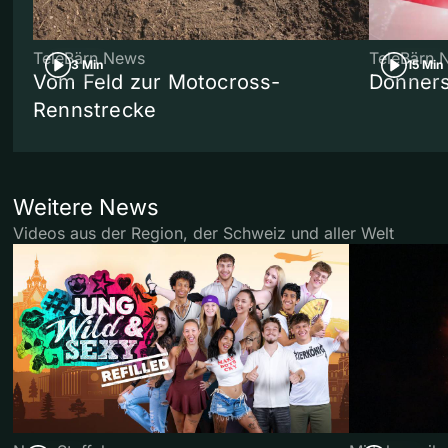
TeleBärn News
TeleBärn 
3 Min
15 Min
Vom Feld zur Motocross-
Donners
Rennstrecke
Weitere News
Videos aus der Region, der Schweiz und aller Welt