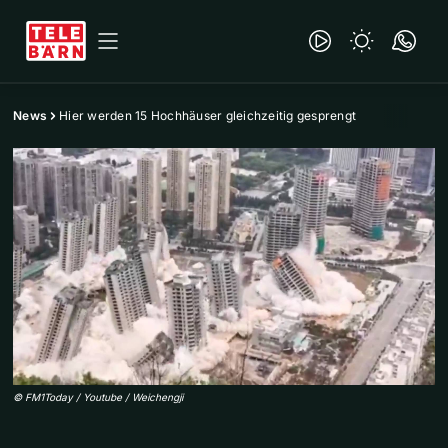
News
Hier werden 15 Hochhäuser gleichzeitig gesprengt
©
FM1Today / Youtube / Weichengji