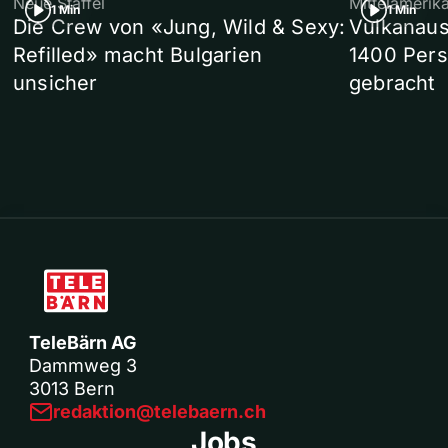
Neue Staffel
Mittelamerik
1 Min
1 Min
Die Crew von «Jung, Wild & Sexy:
Vulkanaus
Refilled» macht Bulgarien
1400 Pers
unsicher
gebracht
TeleBärn AG
Dammweg 3
3013 Bern
redaktion@telebaern.ch
Jobs